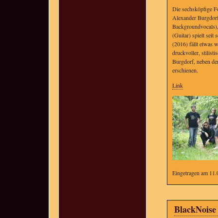
Die sechsköpfige Fo
Alexander Burgdorf
Backgroundvocals)
(Guitar) spielt sei
(2016) fällt etwas 
druckvoller, stilist
Burgdorf, neben de
erschienen.
Link
Eingetragen am 11.
BlackNoise 