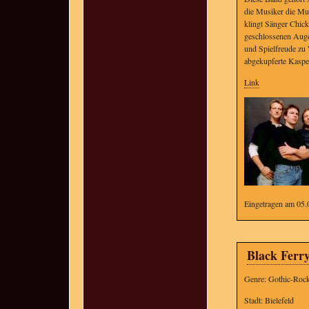
die Musiker die Mu
klingt Sänger Chick
geschlossenen Auge
und Spielfreude zu
abgekupferte Kaspe
Link
Eingetragen am 05.
Black Ferr
Genre: Gothic-Roc
Stadt: Bielefeld