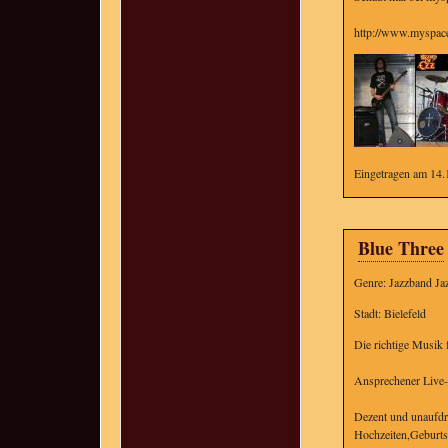
http://www.myspace
Eingetragen am 14.
Blue Three
Genre: Jazzband Jaz
Stadt: Bielefeld
Die richtige Musik 
Ansprechener Live-J
Dezent und unaufdri
Hochzeiten,Geburtst