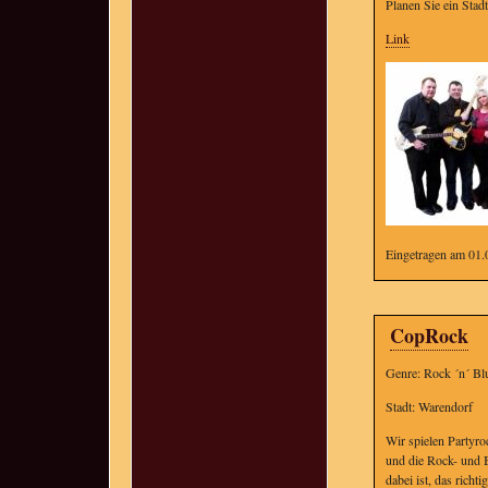
Planen Sie ein Stadt
Link
Eingetragen am 01.
CopRock
Genre: Rock ´n´ Bl
Stadt: Warendorf
Wir spielen Partyro
und die Rock- und B
dabei ist, das rich