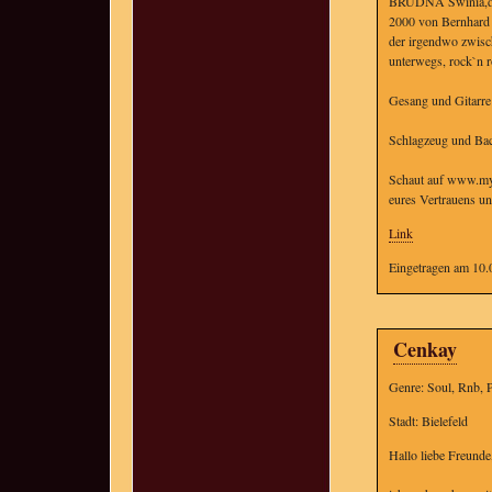
BRUDNA Swinia,die
2000 von Bernhard 
der irgendwo zwisc
unterwegs, rock`n r
Gesang und Gitarre
Schlagzeug und Ba
Schaut auf www.mys
eures Vertrauens un
Link
Eingetragen am 10.
Cenkay
Genre: Soul, Rnb, 
Stadt: Bielefeld
Hallo liebe Freunde