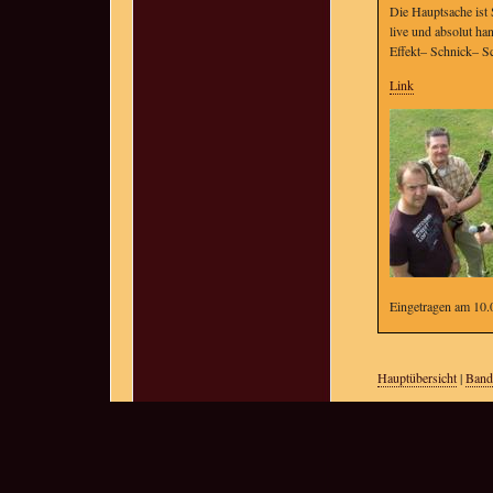
Die Hauptsache ist 
live und absolut ha
Effekt– Schnick– S
Link
Eingetragen am 10.
Hauptübersicht
|
Band