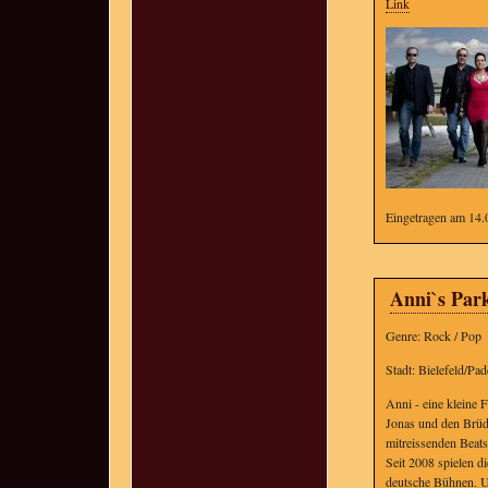
Link
Eingetragen am 14.
Anni`s Par
Genre: Rock / Pop
Stadt: Bielefeld/Pa
Anni - eine kleine
Jonas und den Brüd
mitreissenden Beat
Seit 2008 spielen d
deutsche Bühnen. Un