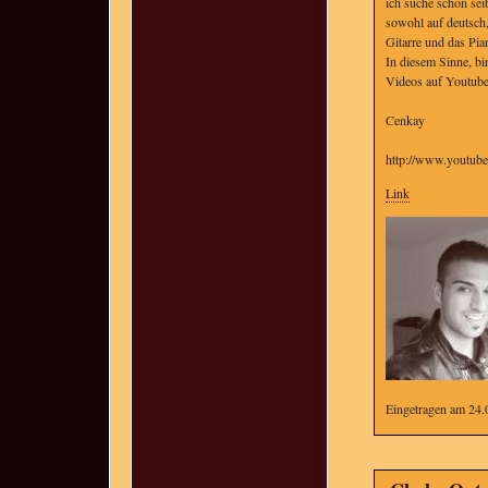
ich suche schon sei
sowohl auf deutsch,
Gitarre und das Pia
In diesem Sinne, bi
Videos auf Youtube
Cenkay
http://www.youtu
Link
Eingetragen am 24.