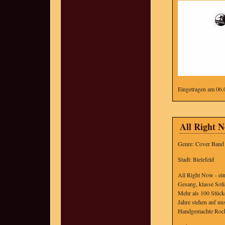
Eingetragen am 06.
All Right 
Genre: Cover Band 
Stadt: Bielefeld
All Right Now - ein
Gesang, klasse Soli
Mehr als 100 Stück
Jahre stehen auf u
Handgemachte Rockmu