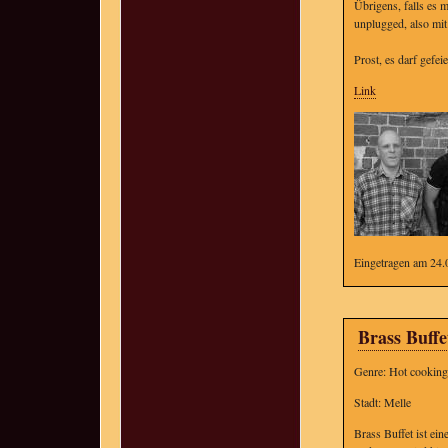
Übrigens, falls es m
unplugged, also mit
Prost, es darf gefei
Link
Eingetragen am 24.
Brass Buffe
Genre: Hot cooking
Stadt: Melle
Brass Buffet ist ei