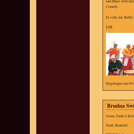
und Blues wird hier
Comedy.
Et voilà, das Buffet
Link
Eingetragen am 05.
Brudna Swi
Genre: Punk`n Roll
Stadt: Bielefeld