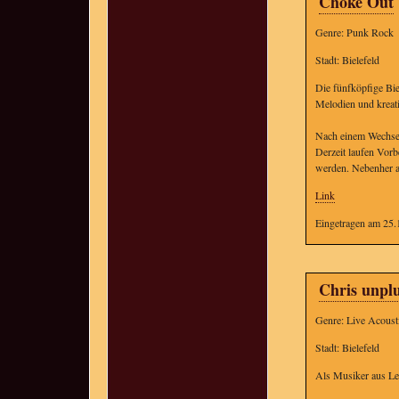
Choke Out
Genre: Punk Rock
Stadt: Bielefeld
Die fünfköpfige Bie
Melodien und kreat
Nach einem Wechsel
Derzeit laufen Vorb
werden. Nebenher ar
Link
Eingetragen am 25.
Chris unpl
Genre: Live Acoust
Stadt: Bielefeld
Als Musiker aus Lei