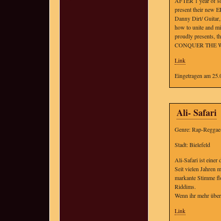
AFTER 1 year of s
present their new E
Danny Dirt/ Guita
how to unite and mi
proudly presents, t
CONQUER THE 
Link
Eingetragen am 25.
Ali- Safari
Genre: Rap-Reggae
Stadt: Bielefeld
Ali-Safari ist einer
Seit vielen Jahren 
markante Stimme fl
Riddims.
Wenn ihr mehr über A
Link