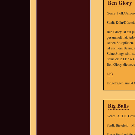
Ben Glory
Genre: Folk/Singer
Stadt: Köln/Düssel
Ben Glory ist ein j
gesammelt hat, jedo
seinen Solopfaden. 
ist auch ein Bezug 
Seine Songs sind s
Seine erste EP "A 
Ben Glory, die neue
Link
Eingetragen am 04.
Big Balls
Genre: ACDC Cove
Stadt: Bielefeld - 
Diese Band gehört 