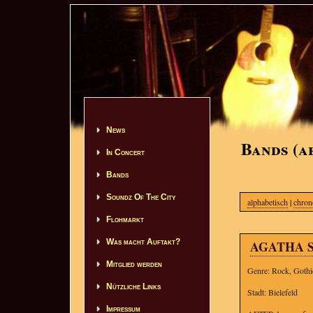
News
Bands (a
In Concert
Bands
Soundz Of The City
alphabetisch
|
chron
Flohmarkt
Was macht Auftakt?
AGATHA 
Mitglied werden
Genre: Rock, Gothi
Nützliche Links
Stadt: Bielefeld
Impressum