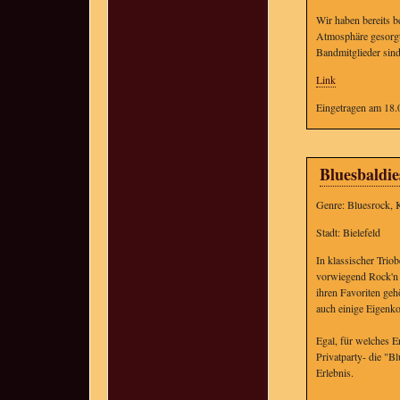
Wir haben bereits b
Atmosphäre gesorgt. 
Bandmitglieder sind
Link
Eingetragen am 18.
Bluesbaldie
Genre: Bluesrock, 
Stadt: Bielefeld
In klassischer Trio
vorwiegend Rock'n R
ihren Favoriten ge
auch einige Eigenk
Egal, für welches E
Privatparty- die "B
Erlebnis.