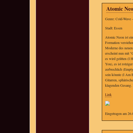
Atomic Ne
Genre: Cold-Wave 
Stadt: Essen
Atomic Neon ist ei
Formation verstehen
Moderne des neuen 
erscheint nun mit 
es wird gelitten (I
You), es ist rotzig
zerbrechlich (Empty
sein könnte (I Am Bl
Gitarren, sphärisch
klagenden Gesang. E
Link
Eingetragen am 26.