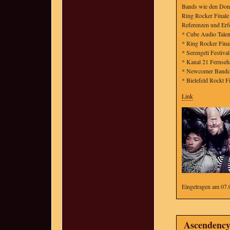
Bands wie den Dono
Ring Rocker Finale 
Referenzen und Erfo
* Cube Audio Tale
* Ring Rocker Fina
* Serengeti Festiv
* Kanal 21 Fernseha
* Newcomer Bandco
* Bielefeld Rockt F
Link
Eingetragen am 07.
Ascendenc