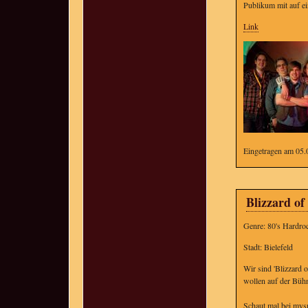
Publikum mit auf e
Link
Eingetragen am 05.
Blizzard of
Genre: 80's Hardro
Stadt: Bielefeld
Wir sind 'Blizzard 
wollen auf der Bühn
Schaut mal bei mys