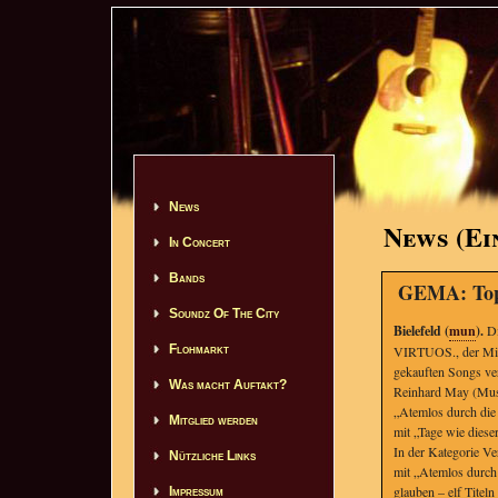
News
News (Ei
In Concert
Bands
GEMA: Top
Soundz Of The City
Bielefeld (
mun
).
Di
Flohmarkt
VIRTUOS., der Mitgl
gekauften Songs ve
Was macht Auftakt?
Reinhard May (Musi
„Atemlos durch die 
Mitglied werden
mit „Tage wie dieser
In der Kategorie Ve
Nützliche Links
mit „Atemlos durch 
glauben – elf Tite
Impressum