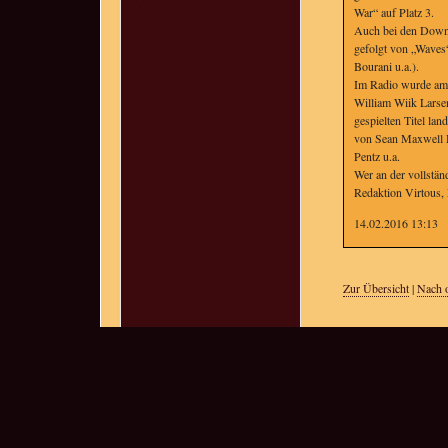
War“ auf Platz 3.
Auch bei den Downl
gefolgt von „Waves
Bourani u.a.).
Im Radio wurde am 
William Wiik Larse
gespielten Titel lan
von Sean Maxwell D
Pentz u.a.
Wer an der vollstä
Redaktion Virtous,
14.02.2016 13:13
Zur Übersicht
|
Nach 