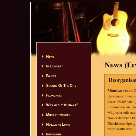
News
News (Ei
In Concert
Bands
Reorganis
Soundz Of The City
München (
abu
).
Di
Flohmarkt
Urheberrecht von k
diesen 60.000 sind 
Was macht Auftakt?
Einkommen aus ihre
Mitgliedervollversa
Mitglied werden
zuwiderlaufende Pri
Gleichberechtigung 
Nützliche Links
bleibt abzuwarten...
Impressum