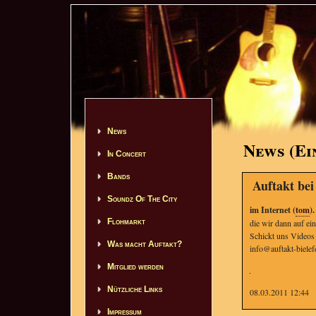
News
News (Ei
In Concert
Bands
Auftakt be
Soundz Of The City
im Internet (
tom
).
Flohmarkt
die wir dann auf ei
Schickt uns Videos .
Was macht Auftakt?
info@auftakt-bielef
Mitglied werden
Nützliche Links
08.03.2011 12:44
Impressum