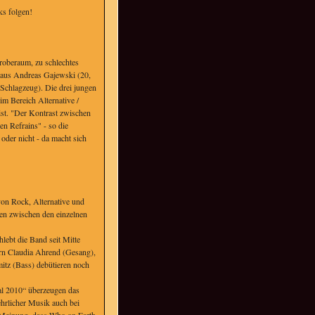
ks folgen!
Proberaum, zu schlechtes
" aus Andreas Gajewski (20,
 Schlagzeug). Die drei jungen
im Bereich Alternative /
ist. "Der Kontrast zwischen
en Refrains" - so die
oder nicht - da macht sich
von Rock, Alternative und
en zwischen den einzelnen
lebt die Band seit Mitte
orn Claudia Ahrend (Gesang),
itz (Bass) debütieren noch
al 2010“ überzeugen das
ehrlicher Musik auch bei