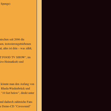
9 Spenge)
ischen seit 2006 die
, testosterongetriebenen
 alles ist drin – was zählt,
 „FAST FOOD TV SHOW“, im
ive Heimatkult) und
o könnte man den Anfang von
s Rheda-Wiedenbrück und
10 feet below", direkt unter
und dadurch zahlreiche Fans
tende Demo-CD "Cavesound"