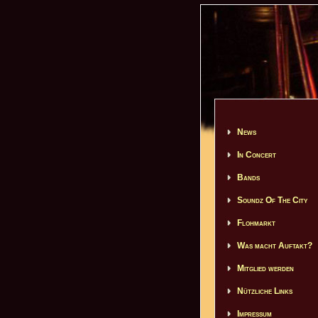
News
In Concert
Bands
Soundz Of The City
Flohmarkt
Was macht Auftakt?
Mitglied werden
Nützliche Links
Impressum