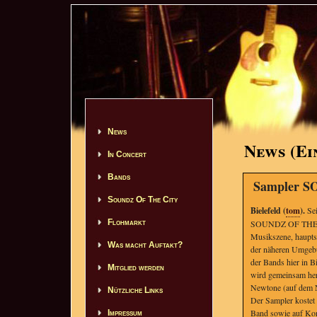
News
News (Ei
In Concert
Bands
Sampler S
Soundz Of The City
Bielefeld (
tom
).
Sei
Flohmarkt
SOUNDZ OF THE CITY
Musikszene, haupts
Was macht Auftakt?
der näheren Umgebun
der Bands hier in B
Mitglied werden
wird gemeinsam her
Newtone (auf dem Ne
Nützliche Links
Der Sampler kostet
Band sowie auf Kon
Impressum