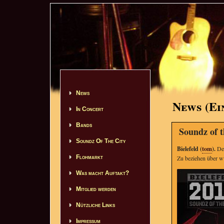
News
News (Ei
In Concert
Bands
Soundz of t
Soundz Of The City
Bielefeld (
tom
).
Der
Flohmarkt
Zu beziehen über 
Was macht Auftakt?
Mitglied werden
Nützliche Links
Impressum