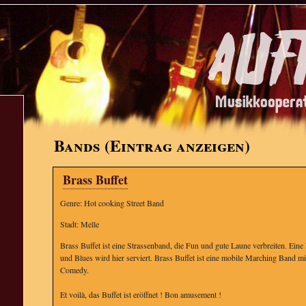
Bands (Eintrag anzeigen)
Brass Buffet
Genre: Hot cooking Street Band
Stadt: Melle
Brass Buffet ist eine Strassenband, die Fun und gute Laune verbreiten. Ein
und Blues wird hier serviert. Brass Buffet ist eine mobile Marching Band m
Comedy.
Et voilà, das Buffet ist eröffnet ! Bon amusement !