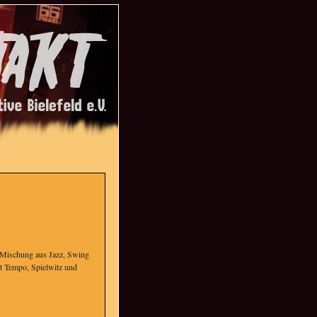
e Mischung aus Jazz, Swing
it Tempo, Spielwitz und