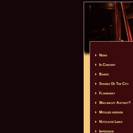
News
In Concert
Bands
Soundz Of The City
Flohmarkt
Was macht Auftakt?
Mitglied werden
Nützliche Links
Impressum